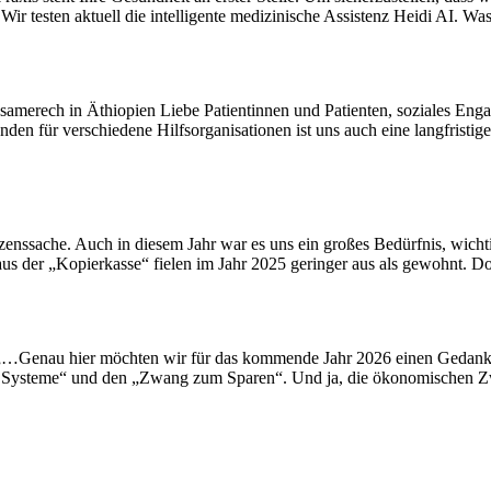
r testen aktuell die intelligente medizinische Assistenz Heidi AI. Wa
samerech in Äthiopien Liebe Patientinnen und Patienten, soziales Engag
en für verschiedene Hilfsorganisationen ist uns auch eine langfristig
nssache. Auch in diesem Jahr war es uns ein großes Bedürfnis, wichtig
 aus der „Kopierkasse“ fielen im Jahr 2025 geringer aus als gewohnt. D
„…Genau hier möchten wir für das kommende Jahr 2026 einen Gedanken v
e der Systeme“ und den „Zwang zum Sparen“. Und ja, die ökonomischen