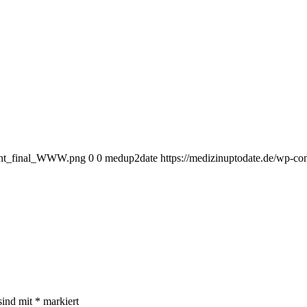
bunt_final_WWW.png
0
0
medup2date
https://medizinuptodate.de/wp-
sind mit
*
markiert