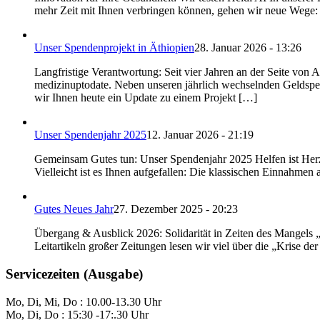
mehr Zeit mit Ihnen verbringen können, gehen wir neue Wege: Wi
Unser Spendenprojekt in Äthiopien
28. Januar 2026 - 13:26
Langfristige Verantwortung: Seit vier Jahren an der Seite von A
medizinuptodate. Neben unseren jährlich wechselnden Geldspend
wir Ihnen heute ein Update zu einem Projekt […]
Unser Spendenjahr 2025
12. Januar 2026 - 21:19
Gemeinsam Gutes tun: Unser Spendenjahr 2025 Helfen ist Herze
Vielleicht ist es Ihnen aufgefallen: Die klassischen Einnahmen
Gutes Neues Jahr
27. Dezember 2025 - 20:23
Übergang & Ausblick 2026: Solidarität in Zeiten des Mangels 
Leitartikeln großer Zeitungen lesen wir viel über die „Kris
Servicezeiten (Ausgabe)
Mo, Di, Mi, Do : 10.00-13.30 Uhr
Mo, Di, Do : 15:30 -17:.30 Uhr