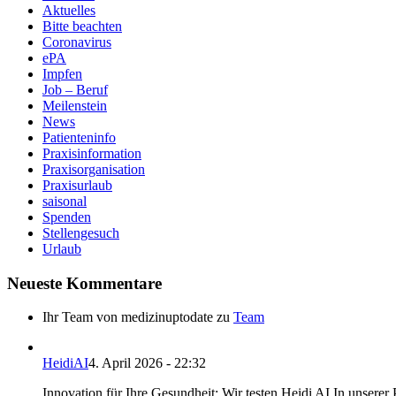
Aktuelles
Bitte beachten
Coronavirus
ePA
Impfen
Job – Beruf
Meilenstein
News
Patienteninfo
Praxisinformation
Praxisorganisation
Praxisurlaub
saisonal
Spenden
Stellengesuch
Urlaub
Neueste Kommentare
Ihr Team von medizinuptodate
zu
Team
HeidiAI
4. April 2026 - 22:32
Innovation für Ihre Gesundheit: Wir testen Heidi AI In unserer