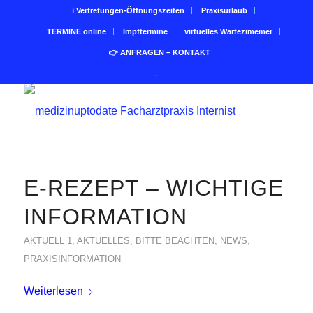
ℹ Vertretungen-Öffnungszeiten
Praxisurlaub
TERMINE online
Impftermine
virtuelles Wartezimemer
👉 ANFRAGEN – KONTAKT
.
E-REZEPT – WICHTIGE
INFORMATION
AKTUELL 1
,
AKTUELLES
,
BITTE BEACHTEN
,
NEWS
,
PRAXISINFORMATION
Weiterlesen