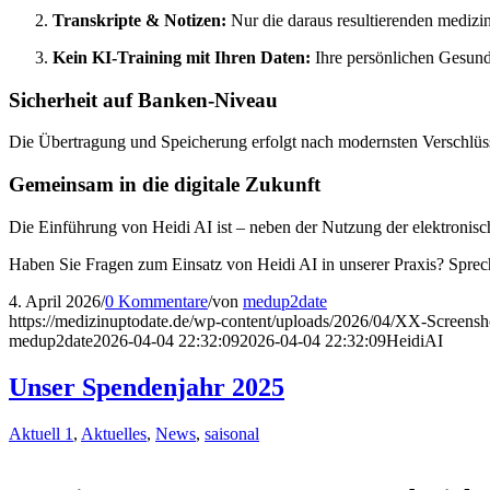
Transkripte & Notizen:
Nur die daraus resultierenden medizin
Kein KI-Training mit Ihren Daten:
Ihre persönlichen Gesun
Sicherheit auf Banken-Niveau
Die Übertragung und Speicherung erfolgt nach modernsten Verschlüs
Gemeinsam in die digitale Zukunft
Die Einführung von Heidi AI ist – neben der Nutzung der elektronische
Haben Sie Fragen zum Einsatz von Heidi AI in unserer Praxis? Sprec
4. April 2026
/
0 Kommentare
/
von
medup2date
https://medizinuptodate.de/wp-content/uploads/2026/04/XX-Screens
medup2date
2026-04-04 22:32:09
2026-04-04 22:32:09
HeidiAI
Unser Spendenjahr 2025
Aktuell 1
,
Aktuelles
,
News
,
saisonal