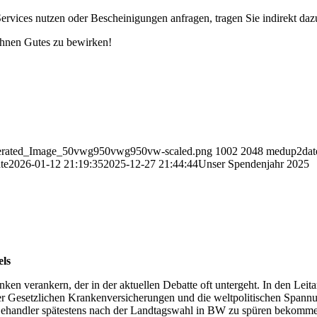
Services nutzen oder Bescheinigungen anfragen, tragen Sie indirekt dazu
Ihnen Gutes zu bewirken!
Generated_Image_50vwg950vwg950vw-scaled.png
1002
2048
medup2dat
te
2026-01-12 21:19:35
2025-12-27 21:44:44
Unser Spendenjahr 2025
els
verankern, der in der aktuellen Debatte oft untergeht. In den Leitart
Gesetzlichen Krankenversicherungen und die weltpolitischen Spannu
 Behandler spätestens nach der Landtagswahl in BW zu spüren bekomm