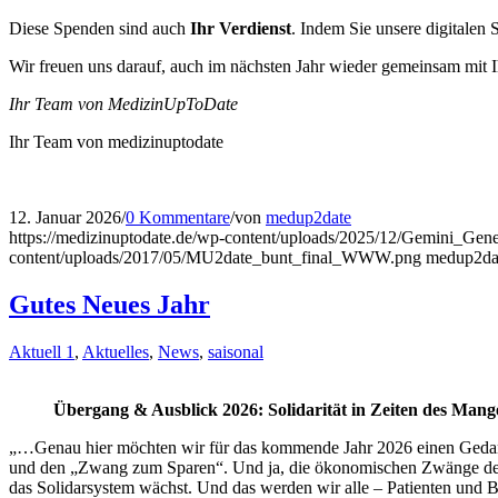
Diese Spenden sind auch
Ihr Verdienst
. Indem Sie unsere digitalen 
Wir freuen uns darauf, auch im nächsten Jahr wieder gemeinsam mit 
Ihr Team von MedizinUpToDate
Ihr Team von medizinuptodate
12. Januar 2026
/
0 Kommentare
/
von
medup2date
https://medizinuptodate.de/wp-content/uploads/2025/12/Gemini_
content/uploads/2017/05/MU2date_bunt_final_WWW.png
medup2da
Gutes Neues Jahr
Aktuell 1
,
Aktuelles
,
News
,
saisonal
Übergang & Ausblick 2026: Solidarität in Zeiten des Mang
„…Genau hier möchten wir für das kommende Jahr 2026 einen Gedanken 
und den „Zwang zum Sparen“. Und ja, die ökonomischen Zwänge der 
das Solidarsystem wächst. Und das werden wir alle – Patienten und