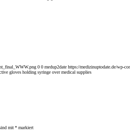
bunt_final_WWW.png
0
0
medup2date
https://medizinuptodate.de/wp-
ctive gloves holding syringe over medical supplies
sind mit
*
markiert