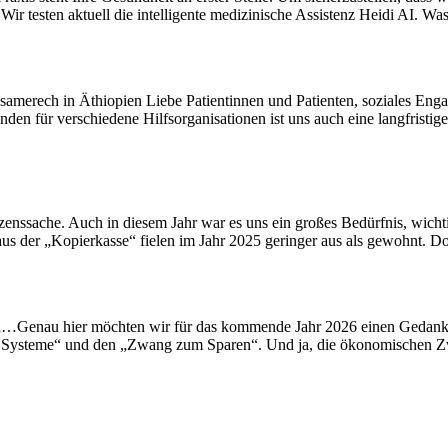
r testen aktuell die intelligente medizinische Assistenz Heidi AI. Wa
samerech in Äthiopien Liebe Patientinnen und Patienten, soziales Engag
en für verschiedene Hilfsorganisationen ist uns auch eine langfristig
nssache. Auch in diesem Jahr war es uns ein großes Bedürfnis, wichtig
 aus der „Kopierkasse“ fielen im Jahr 2025 geringer aus als gewohnt. D
„…Genau hier möchten wir für das kommende Jahr 2026 einen Gedanken v
e der Systeme“ und den „Zwang zum Sparen“. Und ja, die ökonomischen