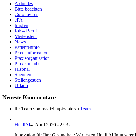
Aktuelles
Bitte beachten
Coronavirus
ePA
Impfen
Job – Beruf
Meilenstein
News
Patienteninfo
Praxisinformation
Praxisorganisation
Praxisurlaub
saisonal
Spenden
Stellengesuch
Urlaub
Neueste Kommentare
Ihr Team von medizinuptodate
zu
Team
HeidiAI
4. April 2026 - 22:32
Innovation für Ihre Gesundheit: Wir testen Heidi AI In unserer