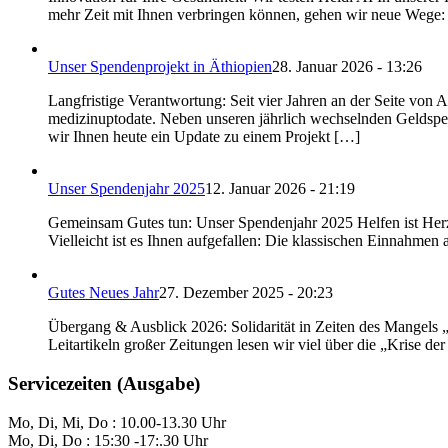
mehr Zeit mit Ihnen verbringen können, gehen wir neue Wege: Wi
Unser Spendenprojekt in Äthiopien
28. Januar 2026 - 13:26
Langfristige Verantwortung: Seit vier Jahren an der Seite von A
medizinuptodate. Neben unseren jährlich wechselnden Geldspend
wir Ihnen heute ein Update zu einem Projekt […]
Unser Spendenjahr 2025
12. Januar 2026 - 21:19
Gemeinsam Gutes tun: Unser Spendenjahr 2025 Helfen ist Herze
Vielleicht ist es Ihnen aufgefallen: Die klassischen Einnahmen
Gutes Neues Jahr
27. Dezember 2025 - 20:23
Übergang & Ausblick 2026: Solidarität in Zeiten des Mangels 
Leitartikeln großer Zeitungen lesen wir viel über die „Kris
Servicezeiten (Ausgabe)
Mo, Di, Mi, Do : 10.00-13.30 Uhr
Mo, Di, Do : 15:30 -17:.30 Uhr