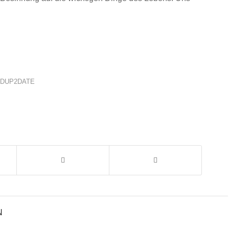
.
DUP2DATE
N