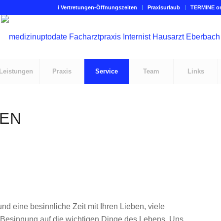
ℹ Vertretungen-Öffnungszeiten
Praxisurlaub
TERMINE on
Leistungen
Praxis
Service
Team
Links
TEN
 eine besinnliche Zeit mit Ihren Lieben, viele
Besinnung auf die wichtigen Dinge des Lebens. Uns