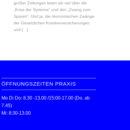
großer Zeitungen lesen wir viel über die
„Krise der Systeme“ und den „Zwang zum
Sparen“. Und ja, die ökonomischen Zwänge
der Gesetzlichen Krankenversicherungen
und […]
ÖFFNUNGSZEITEN PRAXIS
Mo Di Do: 8.30 -13.00 /15:00-17.00 (Do. ab
7.45)
Mi: 8:30-13.00