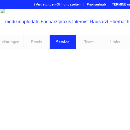
ℹ Vertretungen-Öffnungszeiten
Praxisurlaub
TERMINE on
Leistungen
Praxis
Service
Team
Links
iten per Videosprechstunde, mit uns in Verbind
srechstunde
Video
prechtunde“ ist limitiert, termingenau und mus
de ist unser digitales Wartezimmer am Nachmi
immer
tägli
Auch für Vertretungspatienten offen.
 Donnerstag
Sie müssen ei
beg