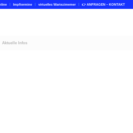
line
Impftermine
virtuelles Wartezimemer
👉 ANFRAGEN – KONTAKT
Aktuelle Infos
ung zu treten:
sprechstunde buchen
s fest gebucht werden.
ttag oder auch zwischendurch.
ch 12-13 Uhr verfügbar.
nen festen Videotermin buchen
renzte Verfügbarkeit