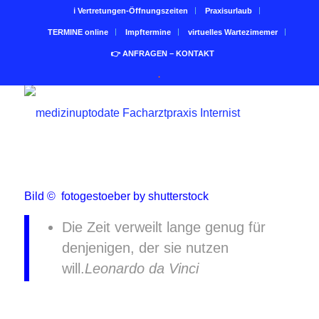
ℹ Vertretungen-Öffnungszeiten
Praxisurlaub
TERMINE online
Impftermine
virtuelles Wartezimemer
👉 ANFRAGEN – KONTAKT
.
Bild ©
fotogestoeber
by shutterstock
Die Zeit verweilt lange genug für
denjenigen, der sie nutzen
will.
Leonardo da Vinci