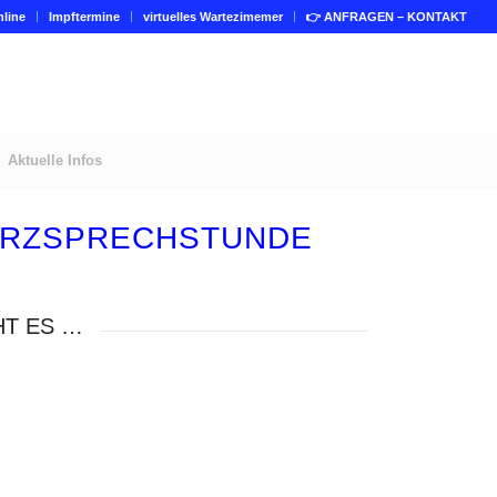
line
Impftermine
virtuelles Wartezimemer
👉 ANFRAGEN – KONTAKT
Aktuelle Infos
KURZSPRECHSTUNDE
HT ES …
spiel eines Buchungsvorganges
spiel eines Buchungsvorganges