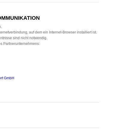
OMMUNIKATION
n.
etverbindung, auf dem ein Internet-Browser installiert ist.
ntnisse sind nicht notwendig.
res Partnerunternehmens:
fort GmbH