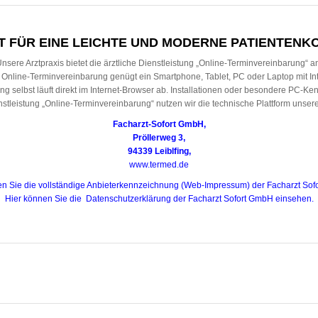
T FÜR EINE LEICHTE UND MODERNE PATIENTENK
nsere Arztpraxis bietet die ärztliche Dienstleistung „Online-Terminvereinbarung“ a
nline-Terminvereinbarung genügt ein Smartphone, Tablet, PC oder Laptop mit Intern
g selbst läuft direkt im Internet-Browser ab. Installationen oder besondere PC-Ken
enstleistung „Online-Terminvereinbarung“ nutzen wir die technische Plattform unse
Facharzt-Sofort GmbH,
Pröllerweg 3,
94339 Leiblfing,
www.termed.de
den Sie die vollständige Anbieterkennzeichnung (Web-Impressum) der Facharzt So
Hier können Sie die Datenschutzerklärung der Facharzt Sofort GmbH einsehen.