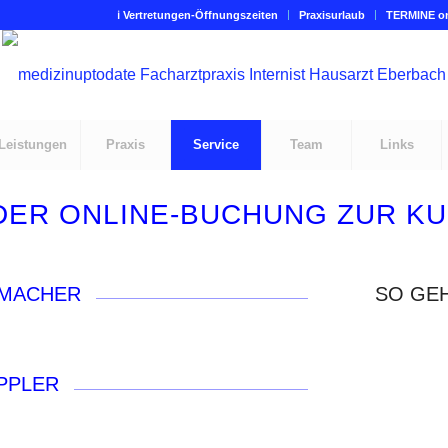
ℹ Vertretungen-Öffnungszeiten
Praxisurlaub
TERMINE on
Leistungen
Praxis
Service
Team
Links
DER ONLINE-BUCHUNG ZUR 
UMACHER
SO GE
Bei
Bei
EPPLER